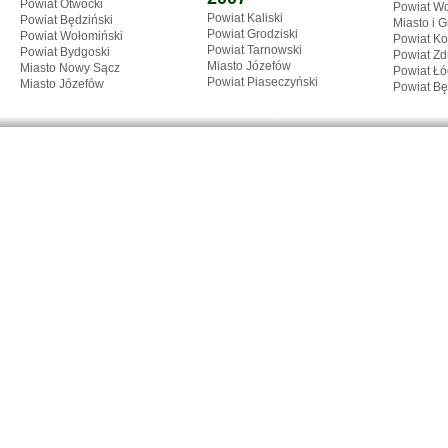
Powiat Otwocki
Powiat Wo
Powiat Kaliski
Powiat Będziński
Miasto i 
Powiat Grodziski
Powiat Wołomiński
Powiat Ko
Powiat Tarnowski
Powiat Bydgoski
Powiat Zd
Miasto Józefów
Miasto Nowy Sącz
Powiat Łó
Powiat Piaseczyński
Miasto Józefów
Powiat Bę