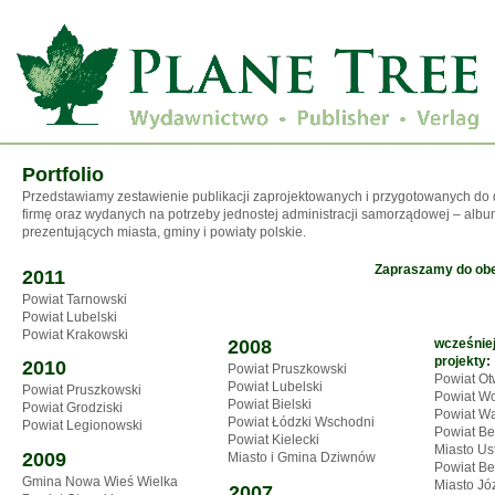
Portfolio
Przedstawiamy zestawienie publikacji zaprojektowanych i przygotowanych do 
firmę oraz wydanych na potrzeby jednostej administracji samorządowej – al
prezentujących miasta, gminy i powiaty polskie.
Zapraszamy do obej
2011
Powiat Tarnowski
Powiat Lubelski
Powiat Krakowski
2008
wcześnie
projekty:
2010
Powiat Pruszkowski
Powiat Ot
Powiat Lubelski
Powiat Pruszkowski
Powiat Wo
Powiat Bielski
Powiat Grodziski
Powiat Wa
Powiat Łódzki Wschodni
Powiat Legionowski
Powiat Be
Powiat Kielecki
Miasto Us
2009
Miasto i Gmina Dziwnów
Powiat Be
Gmina Nowa Wieś Wielka
Miasto Jó
2007